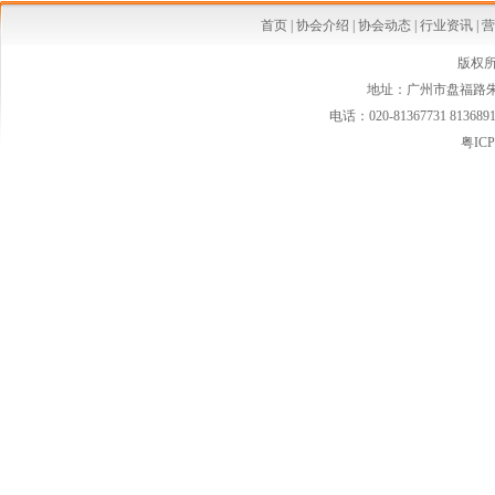
·清远市育婴岛母婴连锁
首页
|
协会介绍
|
协会动态
|
行业资讯
|
营
·广州喜得宝孕婴百货连锁
版权
地址：广州市盘福路朱紫
·揭阳市娃娃城孕婴用品有限公司
电话：020-81367731 813689
·东莞市立儿母婴用品有限公司
粤ICP
·佛山市日日升爱宝宝母婴保健服务有限公司
·阳江市好妈妈妇婴用品有限公司
·东莞市爱婴母婴用品有限公司
·汕尾陆丰市南塘镇爱婴宝母婴
·揭阳市榕城区慧娃母婴连锁
·罗定市泷洲婴之岛母婴连锁
·阳西漂亮妈妈妇婴连锁
·汕头市南澳县小南岛母婴连锁