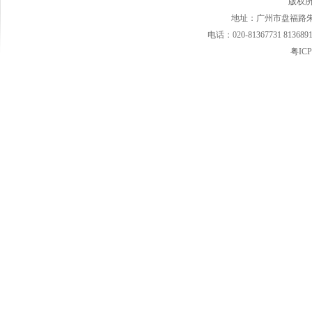
版权
·阳江市好妈妈妇婴用品有限公司
地址：广州市盘福路朱紫
电话：020-81367731 813689
·东莞市爱婴母婴用品有限公司
粤ICP
·汕尾陆丰市南塘镇爱婴宝母婴
·揭阳市榕城区慧娃母婴连锁
·罗定市泷洲婴之岛母婴连锁
·阳西漂亮妈妈妇婴连锁
·汕头市南澳县小南岛母婴连锁
·汕头普宁市琪仕母婴用品连锁
·从化蓓蕾婴童百货连锁
·海南健瑞儿连锁
·惠东贝恩宝孕婴童用品连锁店
·广州南沙唯爱宝母婴连锁