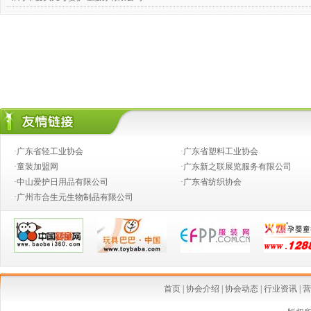
·广州市臻浩玥贸易发展有限公司
·清远英德母婴世界连锁
·惠州芭蓓婴童用品有限公司
·茂名爱婴世界母婴连锁
·深圳市童乐天使母婴用品有限公司
·广州乖玉宝妇婴用品有限公司
·广东省轻工业协会
·广东省塑料工业协会
·童装加盟网
·广东新之联展览服务有限公司
·广东贝贝天使商贸有限公司
·中山爱护日用品有限公司
·广东省纺织协会
·清远市育婴岛母婴连锁
·广州市合生元生物制品有限公司
·广州喜得宝孕婴百货连锁
·揭阳市娃娃城孕婴用品有限公司
·东莞市立儿母婴用品有限公司
首页
|
协会介绍
|
协会动态
|
行业资讯
|
营
·佛山市日日升爱宝宝母婴保健服务有限公司