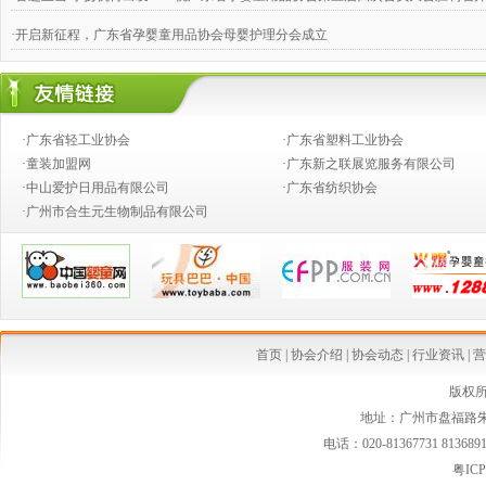
·开启新征程，广东省孕婴童用品协会母婴护理分会成立
·四家省级协会协商共建“南粤家政”4个家政人才培养与评价专业委员会，合力推动
·交流学习、开拓进取 ——广东婴童协会零售连锁分会第二届三次理事会取得圆满
·广东省轻工业协会
·广东省塑料工业协会
·辉煌十年 感恩有您 广东省孕婴童用品协会十周年庆典成功举办
·童装加盟网
·广东新之联展览服务有限公司
·中山爱护日用品有限公司
·广东省纺织协会
·共抗疫情 婴童人付出大爱行动 守护宝宝口粮，为爱逆行
·广州市合生元生物制品有限公司
·广东第二批“婴童用品安心优选店”在国家市场监督管理总局会议期间授牌及首批
·广东省孕婴童用品协会和零售连锁分会换届大会 及就职典礼交流晚宴成功举办
·喜讯：祝贺广东省孕婴童用品协会荣获 “2018年度优秀社会组织”称号
·祝贺我协会5家会员企业获得2018广东省名牌产品称号
首页
|
协会介绍
|
协会动态
|
行业资讯
|
营
·奉献爱心，精准扶贫——广东婴童协会组织企业开展清远白花塱小学捐资助学活动
版权
地址：广州市盘福路朱紫
·烈祝贺我协会八家会员企业荣获2017年广东省名牌产品称号
电话：020-81367731 813689
·2018年广东省孕婴童用品协会第二届五次会员大会 暨迎春联谊年会隆重举行
粤ICP