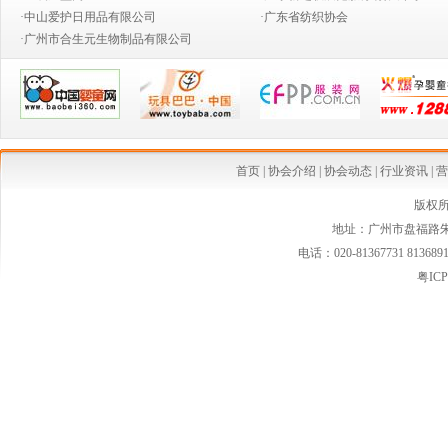
·中山爱护日用品有限公司
·广东省纺织协会
·共抗疫情 婴童人付出大爱行动 守护宝宝口粮，为爱逆行
·广州市合生元生物制品有限公司
·广东第二批“婴童用品安心优选店”在国家市场监督管理总局会议期间授牌及首批
·广东省孕婴童用品协会和零售连锁分会换届大会 及就职典礼交流晚宴成功举办
·喜讯：祝贺广东省孕婴童用品协会荣获 “2018年度优秀社会组织”称号
·祝贺我协会5家会员企业获得2018广东省名牌产品称号
首页
|
协会介绍
|
协会动态
|
行业资讯
|
营
·奉献爱心，精准扶贫——广东婴童协会组织企业开展清远白花塱小学捐资助学活动
版权
地址：广州市盘福路朱紫
·烈祝贺我协会八家会员企业荣获2017年广东省名牌产品称号
电话：020-81367731 813689
·2018年广东省孕婴童用品协会第二届五次会员大会 暨迎春联谊年会隆重举行
粤ICP
·协会组织主办三期育婴师培训班圆满结束
·为公益慈善，协会深入寻找贫困乡村的小学、幼儿园
·喜讯：祝贺广东省孕婴童用品协会获得4A级社会组织称号
·广东省婴童协会、广东省保健食品协会联合开展 产销对接交流活动