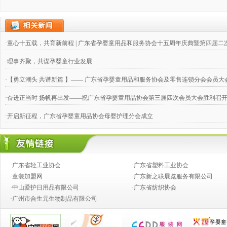
·童心十五载，共育新前程 | 广东省孕婴童用品和服务协会十五周年庆典暨第四届
·理事齐聚，共谋孕婴童行业发展
·【勇立潮头 共谱新篇 】—— 广东省孕婴童用品和服务协会及零售连锁分会会员大
·奋进正当时 扬帆再出发——祝广东省孕婴童用品协会第三届四次会员大会胜利召
·开启新征程，广东省孕婴童用品协会母婴护理分会成立
·四家省级协会协商共建“南粤家政”4个家政人才培养与评价专业委员会，合力推动
·交流学习、开拓进取 ——广东婴童协会零售连锁分会第二届三次理事会取得圆满
·广东省轻工业协会
·广东省塑料工业协会
·辉煌十年 感恩有您 广东省孕婴童用品协会十周年庆典成功举办
·童装加盟网
·广东新之联展览服务有限公司
·中山爱护日用品有限公司
·广东省纺织协会
·共抗疫情 婴童人付出大爱行动 守护宝宝口粮，为爱逆行
·广州市合生元生物制品有限公司
·广东第二批“婴童用品安心优选店”在国家市场监督管理总局会议期间授牌及首批
·广东省孕婴童用品协会和零售连锁分会换届大会 及就职典礼交流晚宴成功举办