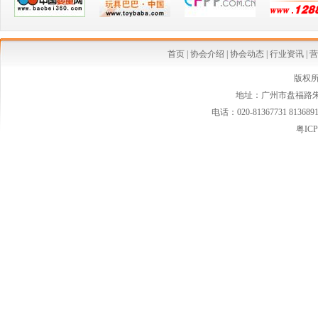
·喜讯：祝贺广东省孕婴童用品协会荣获 “2018年度优秀社会组织”称号
·祝贺我协会5家会员企业获得2018广东省名牌产品称号
首页
|
协会介绍
|
协会动态
|
行业资讯
|
营
·奉献爱心，精准扶贫——广东婴童协会组织企业开展清远白花塱小学捐资助学活动
版权
地址：广州市盘福路朱紫
·烈祝贺我协会八家会员企业荣获2017年广东省名牌产品称号
电话：020-81367731 813689
·2018年广东省孕婴童用品协会第二届五次会员大会 暨迎春联谊年会隆重举行
粤ICP
·协会组织主办三期育婴师培训班圆满结束
·为公益慈善，协会深入寻找贫困乡村的小学、幼儿园
·喜讯：祝贺广东省孕婴童用品协会获得4A级社会组织称号
·广东省婴童协会、广东省保健食品协会联合开展 产销对接交流活动
·2017妈妈网华南婴童节 广州孕婴童用品服饰展览会（第九届）
·广东婴童连锁代表赴昆明登康母婴参观学习有感
·“中国品牌日”，广东省婴童用品标委会召开打造品牌座谈会