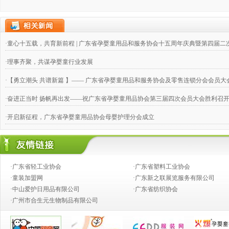
·童心十五载，共育新前程 | 广东省孕婴童用品和服务协会十五周年庆典暨第四届
·理事齐聚，共谋孕婴童行业发展
·【勇立潮头 共谱新篇 】—— 广东省孕婴童用品和服务协会及零售连锁分会会员大
·奋进正当时 扬帆再出发——祝广东省孕婴童用品协会第三届四次会员大会胜利召
·开启新征程，广东省孕婴童用品协会母婴护理分会成立
·四家省级协会协商共建“南粤家政”4个家政人才培养与评价专业委员会，合力推动
·交流学习、开拓进取 ——广东婴童协会零售连锁分会第二届三次理事会取得圆满
·广东省轻工业协会
·广东省塑料工业协会
·辉煌十年 感恩有您 广东省孕婴童用品协会十周年庆典成功举办
·童装加盟网
·广东新之联展览服务有限公司
·中山爱护日用品有限公司
·广东省纺织协会
·共抗疫情 婴童人付出大爱行动 守护宝宝口粮，为爱逆行
·广州市合生元生物制品有限公司
·广东第二批“婴童用品安心优选店”在国家市场监督管理总局会议期间授牌及首批
·广东省孕婴童用品协会和零售连锁分会换届大会 及就职典礼交流晚宴成功举办