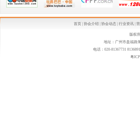
·喜讯：祝贺广东省孕婴童用品协会荣获 “2018年度优秀社会组织”称号
·祝贺我协会5家会员企业获得2018广东省名牌产品称号
首页
|
协会介绍
|
协会动态
|
行业资讯
|
营
·奉献爱心，精准扶贫——广东婴童协会组织企业开展清远白花塱小学捐资助学活动
版权
地址：广州市盘福路朱紫
·烈祝贺我协会八家会员企业荣获2017年广东省名牌产品称号
电话：020-81367731 813689
·2018年广东省孕婴童用品协会第二届五次会员大会 暨迎春联谊年会隆重举行
粤ICP
·协会组织主办三期育婴师培训班圆满结束
·为公益慈善，协会深入寻找贫困乡村的小学、幼儿园
·喜讯：祝贺广东省孕婴童用品协会获得4A级社会组织称号
·广东省婴童协会、广东省保健食品协会联合开展 产销对接交流活动
·2017妈妈网华南婴童节 广州孕婴童用品服饰展览会（第九届）
·广东婴童连锁代表赴昆明登康母婴参观学习有感
·“中国品牌日”，广东省婴童用品标委会召开打造品牌座谈会