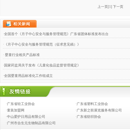
上一页
[
1
]
下一页
·全国首个《月子中心安全与服务管理规范》广东省团体标准发布出台
·《月子中心安全与服务管理规范（征求意见稿）》
· 婴童行业相关产品标准
·国家药监局关于发布《儿童化妆品监督管理规定》
·全国婴童用品标准化工作组成立
·婴童用品团体标准发布
·《婴幼儿针织服饰》FZ T 73025-2019
·广东省轻工业协会
·广东省塑料工业协会
·儿童口罩技术规范 GB/T 38880-2020
·童装加盟网
·广东新之联展览服务有限公司
·中山爱护日用品有限公司
·广东省纺织协会
·2017广东省婴童用品标准化技术委员会年会暨立项 标准启动会胜利召开并取得圆
·广州市合生元生物制品有限公司
·关于申报2016年广东省轻工工程技术资格职称及轻工纺织专业高级工程师（教授